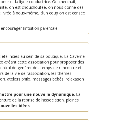
coeur et la ligne conductrice. On cherchait,
nceinte, on est chouchoutée, on nous donne des
st livrée à nous-même, d’un coup on est censée
 encourager l’intuition parentale.
t été initiés au sein de sa boutique, La Caverne
co-créant cette association pour proposer des
t central de générer des temps de rencontre et
rs de la vie de l’association, les thèmes
ri, ateliers philo, massages bébés, relaxation
mettre pour une nouvelle dynamique
. La
nture de la reprise de l’association, pleines
nouvelles idées
.