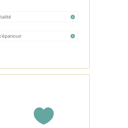
talité
s’épanouir
