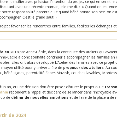
ns identifier avec précision l’intention du projet, ce qui en serait le 
, en discutant avec une récente maman, elle me dit : » Quand on est e
 notre responsabilité parentale. Et quand bébé pointe son nez, on e
accompagner. C’est le grand saut! »
jet : favoriser les rencontres entre familles, faciliter les échanges et
ée en 2018
par Anne-Cécile, dans la continuité des ateliers qui avaien
nne-Cécile a donc souhaité continuer à accompagner les familles en 
évoles. Elles ont alors développé L’Atelier des familles avec ce proje
Le moyen utilisé pour y arriver a été de
proposer des ateliers
. Au cou
nt, bébé signes, parentalité Faber-Mazlish, couches lavables, Montesso
d’un an, et une décision doit être prise : clôturer le projet ou le
trans
lanie
répondent à l’appel et décident de se lancer dans l’incroyable ave
 duo de
définir de nouvelles ambitions
et de faire de la place à de
rtir de 2024