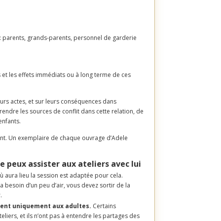
 : parents, grands-parents, personnel de garderie
 et les effets immédiats ou à long terme de ces
eurs actes, et sur leurs conséquences dans
rendre les sources de conflit dans cette relation,
de
enfants.
ment. Un exemplaire de chaque ouvrage d’Adele
je peux assister aux ateliers avec lui
ù aura lieu la session est adaptée pour cela.
a besoin d’un peu d’air, vous devez sortir de la
.
sent uniquement aux adultes.
Certains
iers, et ils n’ont pas à entendre les partages des