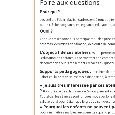
Foire aux questions
Pour qui ?
Les ateliers Faber-Mazlish s’adressent à tout adul
ou de crèche, soignants, enseignants, éducateurs, a
Quoi ?
Chaque atelier offre aux participants : – des prise
schémas; des mises en situation, des outils de comm
L’objectif de ces ateliers
est de permettre
l’éducation des enfants.
Ils permettent :
de comprend
découvrir des outils réellement efficaces au quotid
Supports pédagogiques :
un cahier de tra
Faber et Elaine Mazlish est mis à disposition, à l’em
« Je suis très intéressée par ces atel
? »
Oui, les bébés de moins de 6 mois peuvent être p
Toutefois, les séances sont longues, nous parlons de
salle avec lui pour éviter que le groupe soit déconce
« Pourquoi les enfants ne peuvent pa
pourraient être sensibles aux scénettes quand je do