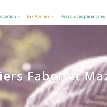
sociation
Les Ateliers
Ressources parentales
iers Faber et Ma