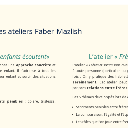
 ateliers Faber-Mazlish
 enfants écoutent
«
L’atelier «
Frè
ropose une
approche concrète
et
L’atelier «
Frères et sœurs sans rival
enfant. Il s’adresse à tous les
à toute personne (particulier ou p
ur enfant et sortir des situations
fois . On y pratique des habilet
sereinement.
Cet atelier peu
propres
relations entre frères
Les 5 thèmes développés lors de ce
nts pénibles
: colère, tristesse,
Sentiments pénibles entre frère
La comparaison, l’égalité et l’éq
Les rôles que l’on joue entre fr