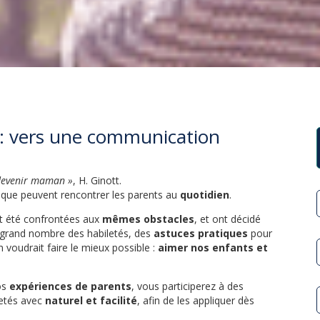
h : vers une communication
 devenir maman »
, H. Ginott.
que peuvent rencontrer les parents au
quotidien
.
ont été confrontées aux
mêmes obstacles
, et ont décidé
 grand nombre des habiletés, des
astuces pratiques
pour
n voudrait faire le mieux possible :
aimer nos enfants et
os
expériences de parents
, vous participerez à des
letés avec
naturel et facilité
, afin de les appliquer dès