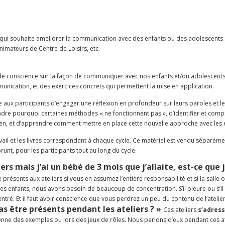
te qui souhaite améliorer la communication avec des enfants ou des adolescents
nimateurs de Centre de Loisirs, etc.
s de conscience sur la façon de communiquer avec nos enfants et/ou adolescents
unication, et des exercices concrets qui permettent la mise en application.
 aux participants d’engager une réflexion en profondeur sur leurs paroles et l
re pourquoi certaines méthodes « ne fonctionnent pas »,
d’identifier et comp
ien,
et d’apprendre comment mettre en place cette nouvelle approche avec les 
vail et les livres correspondant à chaque cycle. Ce matériel est vendu séparé
prunt, pour les participants tout au long du cycle.
iers mais j’ai un bébé de 3 mois que j’allaite, est-ce que 
résents aux ateliers si vous en assumez l’entière responsabilité et si la salle o
s enfants, nous avons besoin de beaucoup de concentration. S’il pleure ou s’il 
ntré. Et il faut avoir conscience que vous perdrez un peu du contenu de l’atelier
s être présents pendant les ateliers ? »
Ces ateliers
s’adres
nne des exemples ou lors des jeux de rôles. Nous parlons d’eux pendant ces atel