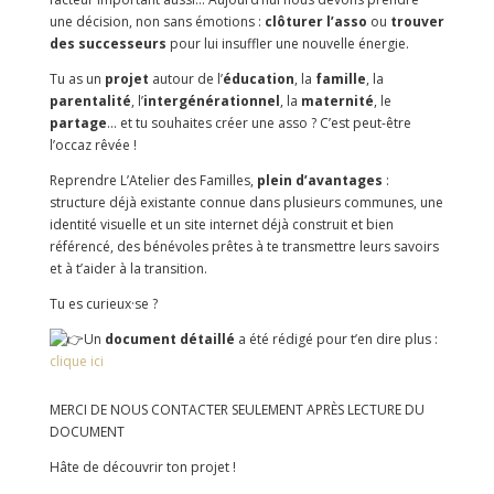
une décision, non sans émotions :
clôturer l’asso
ou
trouver
des successeurs
pour lui insuffler une nouvelle énergie.
Tu as un
projet
autour de l’
éducation
, la
famille
, la
parentalité
, l’
intergénérationnel
, la
maternité
, le
partage
… et tu souhaites créer une asso ? C’est peut-être
l’occaz rêvée !
Reprendre L’Atelier des Familles,
plein d’avantages
:
structure déjà existante connue dans plusieurs communes, une
identité visuelle et un site internet déjà construit et bien
référencé, des bénévoles prêtes à te transmettre leurs savoirs
et à t’aider à la transition.
Tu es curieux·se ?
Un
document détaillé
a été rédigé pour t’en dire plus :
clique ici
MERCI DE NOUS CONTACTER SEULEMENT APRÈS LECTURE DU
DOCUMENT
Hâte de découvrir ton projet !