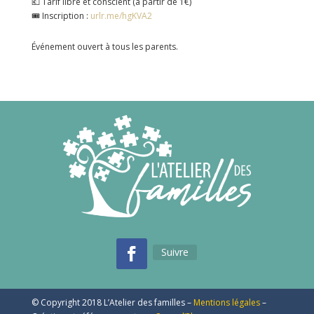
💶 Tarif libre et conscient (à partir de 1€)
🎟️ Inscription :
urlr.me/hgKVA2
Événement ouvert à tous les parents.
Suivre
© Copyright 2018 L’Atelier des familles –
Mentions légales
–